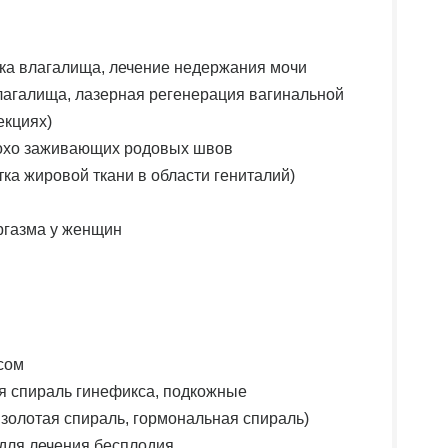
а влагалища, лечение недержания мочи
влагалища, лазерная регенерация вагинальной
екциях)
охо заживающих родовых швов
тка жировой ткани в области гениталий)
ргазма у женщин
сом
я спираль гинефикса, подкожные
золотая спираль, гормональная спираль)
для лечения бесплодия