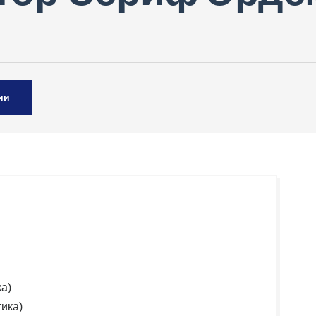
ии
а)
ика)