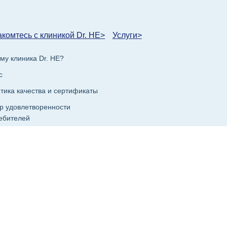
комтесь с клиникой Dr. HE>
Услуги>
му клиника Dr. HE?
с
тика качества и сертификаты
р удовлетворенности
ебителей
о задаваемые вопросы