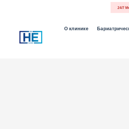
24/7 
О клинике
Бариатричес