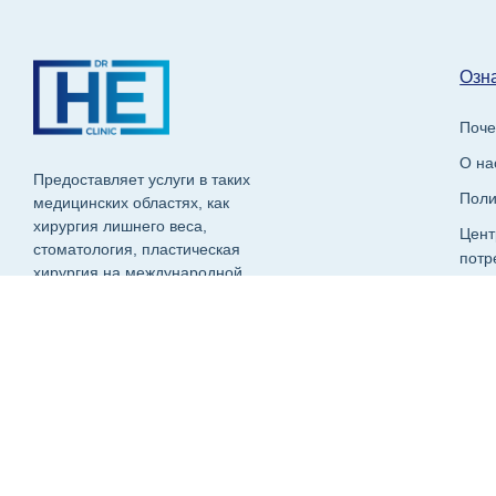
Озна
Поче
О на
Предоставляет услуги в таких
Поли
медицинских областях, как
хирургия лишнего веса,
Цент
стоматология, пластическая
потр
хирургия на международной
Част
арене.
+90 543 374 30 38
Записаться на консультацию