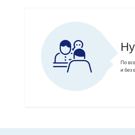
Ну
По вс
и без