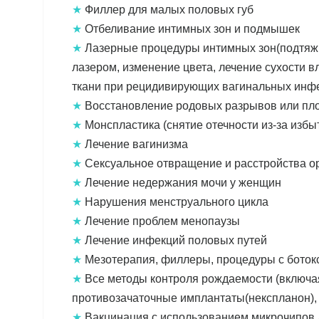
★
Филлер для малых половых губ
★
Отбеливание интимных зон и подмышек
★
Лазерные процедуры интимных зон(подтяжк
лазером, изменение цвета, лечение сухости 
ткани при рецидивирующих вагинальных инф
★
Восстановление родовых разрывов или пл
★
Монспластика (снятие отечности из-за избы
★
Лечение вагинизма
★
Сексуальное отвращение и расстройства о
★
Лечение недержания мочи у женщин
★
Нарушения менструального цикла
★
Лечение проблем менопаузы
★
Лечение инфекций половых путей
★
Мезотерапия, филлеры, процедуры с боток
★
Все методы контроля рождаемости (включа
противозачаточные имплантаты(некспланон), 
★
Вакцинация с использованием микрочипов 