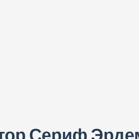
тор Сериф Эрде