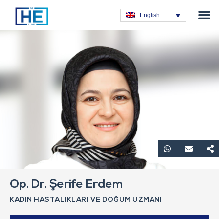
Obesity T
Plastic Su
Hair Tra
General Su
Dental T
English
Op. Dr. Şerife Erdem
KADIN HASTALIKLARI VE DOĞUM UZMANI