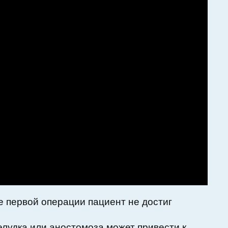
е первой операции пациент не достиг
лудка или аностомоза может привести к