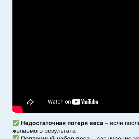
Недостаточная потеря веса
– если посл
желаемого результата
Повторный набор веса
– расширение же