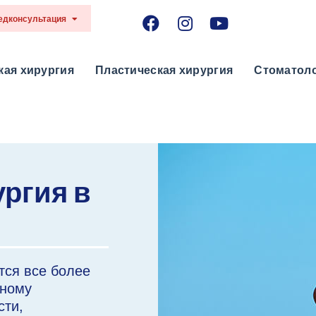
Медконсультация
кая хирургия
Пластическая хирургия
Стоматоло
ргия в
тся все более
нному
сти,