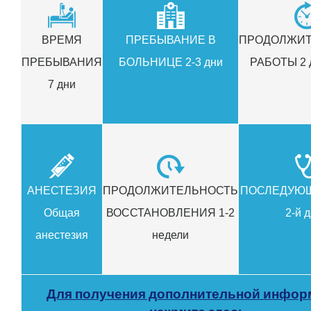
ВРЕМЯ
ПРЕБЫВАНИЕ В
ПРОДОЛЖИТ
ПРЕБЫВАНИЯ
БОЛЬНИЦЕ 2-3 дни
РАБОТЫ 2 д
7 дни
АНЕСТЕЗИЯ
ПРОДОЛЖИТЕЛЬНОСТЬ
ПОСЛЕДУЮЩ
Общая
ВОССТАНОВЛЕНИЯ 1-2
2-й 
анестезия
недели
Для получения дополнительной инфор