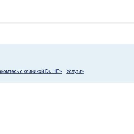
комтесь с клиникой Dr. HE>
Услуги>
му клиника Dr. HE?
с
тика качества и сертификаты
р удовлетворенности
ебителей
о задаваемые вопросы