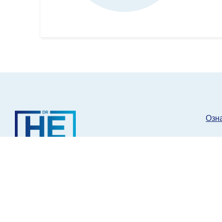
Озна
Поче
О на
Предоставляет услуги в таких
Поли
медицинских областях, как
хирургия лишнего веса,
Цент
стоматология, пластическая
потр
хирургия на международной
Част
арене.