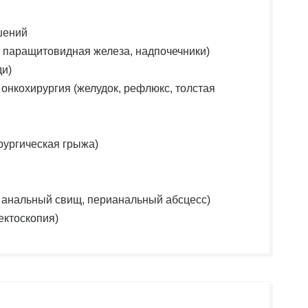
шений
 паращитовидная железа, надпочечники)
ди)
онкохирургия (желудок, рефлюкс, толстая
рургическая грыжа)
, анальный свищ, перианальный абсцесс)
ектоскопия)