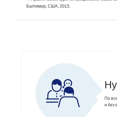
Балтимор, США, 2013.
Ну
По вс
и без