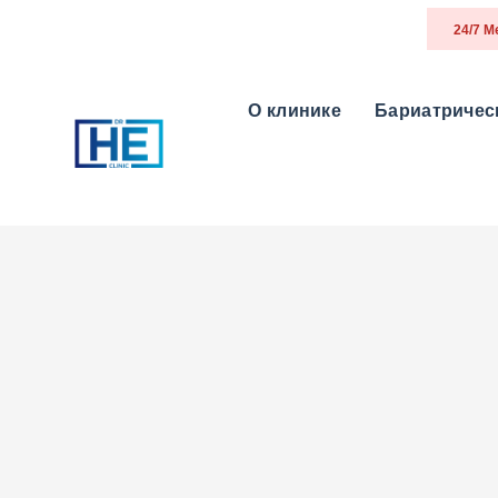
24/7 
О клинике
Бариатричес