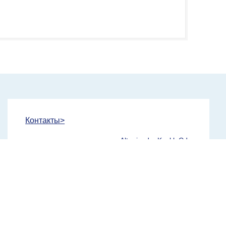
Контакты>
Altunizade, Kısıklı Cd.
Адрес:
No: 5/B, 34662 Üsküdar/
İstanbul
Телефон:
+90 543 374 30 38
Рабочие часы:
Пн — Сб: 08:00 – 19:00