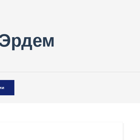
 Эрдем
ии