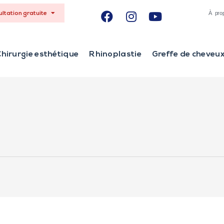
À pro
ltation gratuite
hirurgie esthétique
Rhinoplastie
Greffe de cheveu