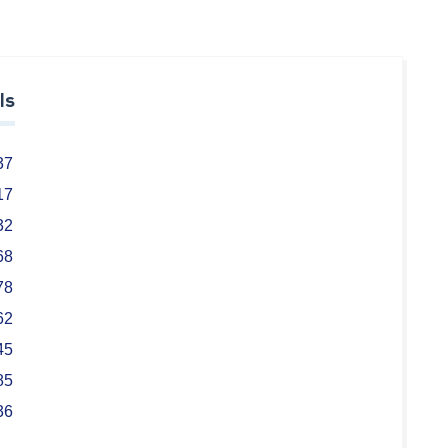
ls
37
17
32
68
78
62
45
85
36