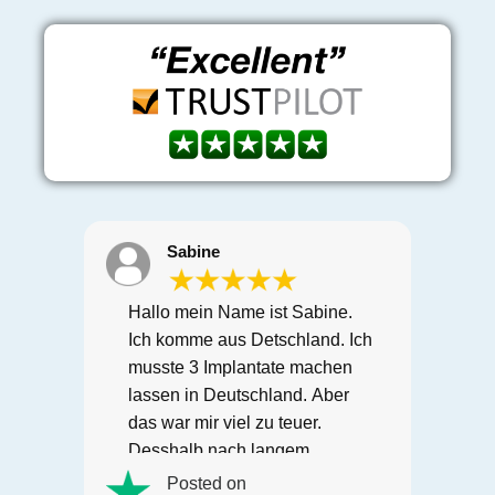
Sabine
Hallo mein Name ist Sabine.
Ich komme aus Detschland. Ich
n
musste 3 Implantate machen
lassen in Deutschland. Aber
das war mir viel zu teuer.
Desshalb nach langem
.
recherchieren bin ich auf
Posted on