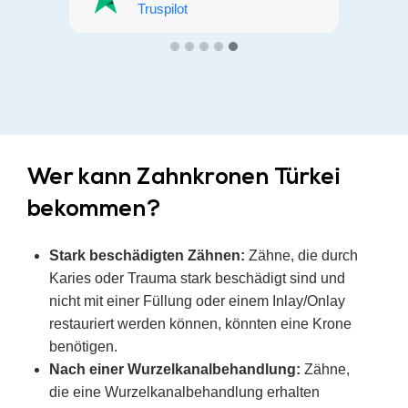
Letsmedi gestossen. Ich hatte
Truspilot
so ein grosses Glück. War bei
der richtigen Adresse. Alles hat
wie am Schnürchen geklappt.
Habe meine Implantate
problemlos bekommen. Ich
kann es nur jedem empfehlen.
Ich bin sehr zufrieden. Die
Wer kann Zahnkronen Türkei
Organisation einfach alles war
bekommen?
Super. Alle waren sehr
freundlich zu mir. Zum Glück
Stark beschädigten Zähnen:
Zähne, die durch
gibt es Euch..
Karies oder Trauma stark beschädigt sind und
nicht mit einer Füllung oder einem Inlay/Onlay
restauriert werden können, könnten eine Krone
benötigen.
Nach einer Wurzelkanalbehandlung:
Zähne,
die eine Wurzelkanalbehandlung erhalten