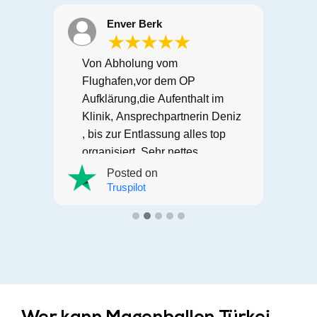
Enver Berk
Von Abholung vom
Flughafen,vor dem OP
Aufklärung,die Aufenthalt im
e
Klinik, Ansprechpartnerin Deniz
ie
, bis zur Entlassung alles top
ar
organisiert. Sehr nettes
Personal auf jeden Fall 100%
Posted on
empfehlenswert. Alexandra B.
Truspilot
r
te