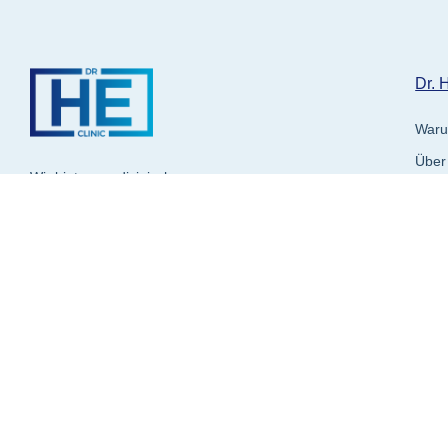
Dr. 
Waru
Über
Wir bieten medizinische
Unser
Dienstleistungen in den Bereichen
Adipositas, Zahnmedizin, plastische
Patie
und ästhetische Chirurgie auf
Häufi
internationaler Ebene an.
Kontaktieren Sie uns jetzt!
Jetzt Termin vereinbaren