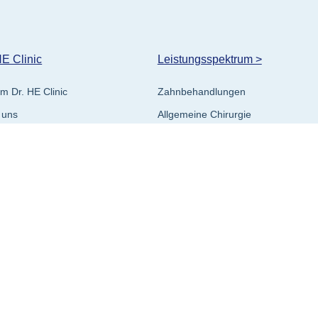
HE Clinic
Leistungsspektrum >
m Dr. HE Clinic
Zahnbehandlungen
 uns
Allgemeine Chirurgie
e Qualitätsrichtlinien
ntenzufriedenheit
g gestellte Fragen