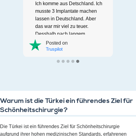
Ich komme aus Detschland. Ich
n
musste 3 Implantate machen
lassen in Deutschland. Aber
das war mir viel zu teuer.
Desshalb nach langem
.
recherchieren bin ich auf
Posted on
Letsmedi gestossen. Ich hatte
Truspilot
so ein grosses Glück. War bei
der richtigen Adresse. Alles hat
wie am Schnürchen geklappt.
Habe meine Implantate
problemlos bekommen. Ich
kann es nur jedem empfehlen.
Warum ist die Türkei ein führendes Ziel für
Ich bin sehr zufrieden. Die
Schönheitschirurgie?
Organisation einfach alles war
Super. Alle waren sehr
freundlich zu mir. Zum Glück
Die Türkei ist ein führendes Ziel für Schönheitschirurgie
gibt es Euch..
aufgrund ihrer hohen medizinischen Standards, erfahrenen