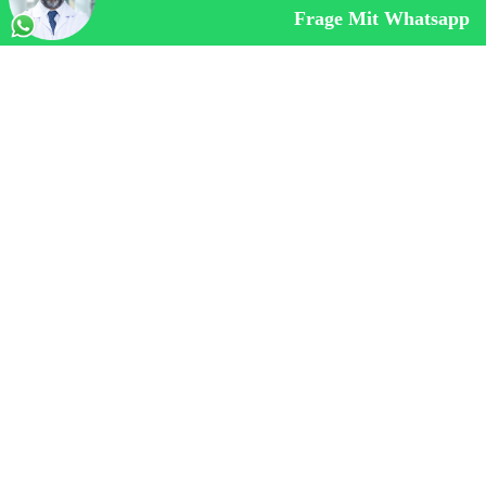
Schmerzmittel einnehmen. Nach einer Woche können die
Frage Mit Whatsapp
Patienten wieder ihrer Arbeit nachgehen.
Magenverkleinerung Eingriffe werden unter Vollnarkose
durchgeführt. In der Regel können die Patienten nach
einer Woche wieder normale Nahrung zu sich nehmen.
Allerdings sollten sie eine Zeit lang schwere Tätigkeiten
vermeiden.
Zu den häufigsten Nebenwirkungen nach einer
Magenmanschette gehören Übelkeit und Erbrechen.
Diese Symptome können durch die Einnahme von
Medikamenten gegen Übelkeit und das Essen kleiner,
häufiger Mahlzeiten gelindert werden. Diätwillige sollten
auch mit ihrem Arzt zusammenarbeiten, um diese
Nebenwirkungen in den Griff zu bekommen.
Welche Arten von Magenverkleinerung Türkei
gibt es?