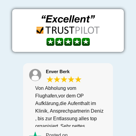
Enver Berk
Von Abholung vom
Flughafen,vor dem OP
Aufklärung,die Aufenthalt im
e
Klinik, Ansprechpartnerin Deniz
ie
, bis zur Entlassung alles top
ar
organisiert. Sehr nettes
Personal auf jeden Fall 100%
Posted on