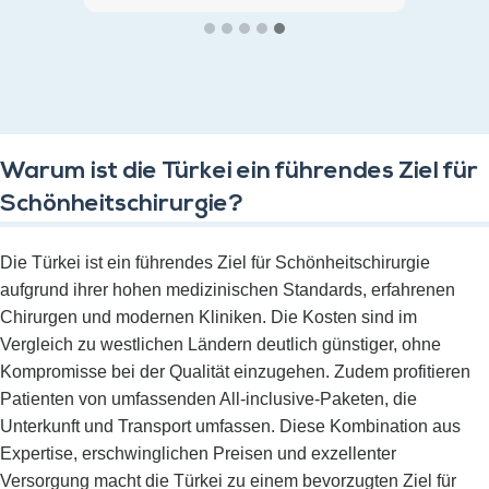
so ein grosses Glück. War bei
der richtigen Adresse. Alles hat
wie am Schnürchen geklappt.
Habe meine Implantate
problemlos bekommen. Ich
kann es nur jedem empfehlen.
Warum ist die Türkei ein führendes Ziel für
Ich bin sehr zufrieden. Die
Schönheitschirurgie?
Organisation einfach alles war
Super. Alle waren sehr
freundlich zu mir. Zum Glück
Die Türkei ist ein führendes Ziel für Schönheitschirurgie
gibt es Euch..
aufgrund ihrer hohen medizinischen Standards, erfahrenen
Chirurgen und modernen Kliniken. Die Kosten sind im
Vergleich zu westlichen Ländern deutlich günstiger, ohne
Kompromisse bei der Qualität einzugehen. Zudem profitieren
Patienten von umfassenden All-inclusive-Paketen, die
Unterkunft und Transport umfassen. Diese Kombination aus
Expertise, erschwinglichen Preisen und exzellenter
Versorgung macht die Türkei zu einem bevorzugten Ziel für