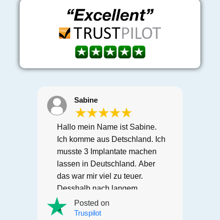
Sabine
Hallo mein Name ist Sabine.
Ich komme aus Detschland. Ich
n
musste 3 Implantate machen
lassen in Deutschland. Aber
das war mir viel zu teuer.
Desshalb nach langem
.
recherchieren bin ich auf
Posted on
Letsmedi gestossen. Ich hatte
Truspilot