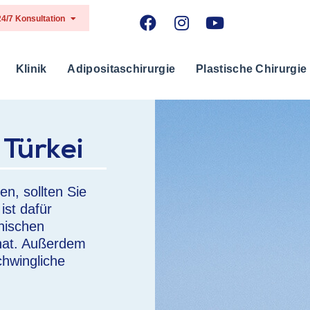
24/7 Konsultation
Klinik
Adipositaschirurgie
Plastische Chirurgie
Türkei
n, sollten Sie
ist dafür
nischen
 hat. Außerdem
chwingliche