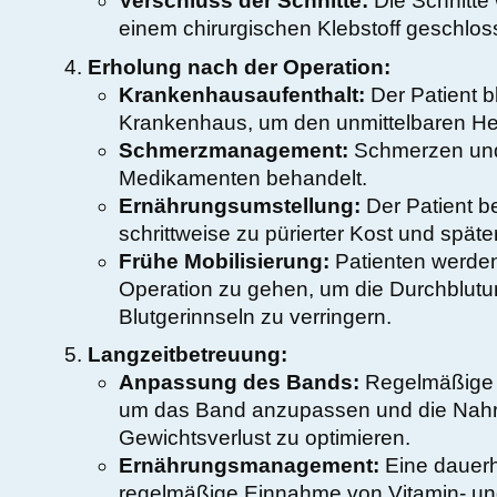
Verschluss der Schnitte:
Die Schnitte
einem chirurgischen Klebstoff geschlos
Erholung nach der Operation:
Krankenhausaufenthalt:
Der Patient b
Krankenhaus, um den unmittelbaren He
Schmerzmanagement:
Schmerzen und
Medikamenten behandelt.
Ernährungsumstellung:
Der Patient be
schrittweise zu pürierter Kost und späte
Frühe Mobilisierung:
Patienten werden
Operation zu gehen, um die Durchblutu
Blutgerinnseln zu verringern.
Langzeitbetreuung:
Anpassung des Bands:
Regelmäßige 
um das Band anzupassen und die Nah
Gewichtsverlust zu optimieren.
Ernährungsmanagement:
Eine dauerh
regelmäßige Einnahme von Vitamin- un