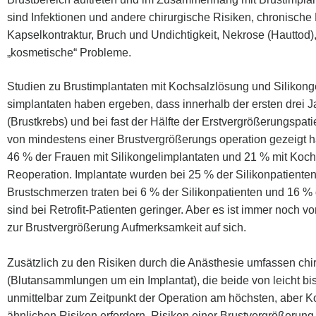
sind Infektionen und andere chirurgische Risiken, chronische
Kapselkontraktur, Bruch und Undichtigkeit, Nekrose (Hauttod)
„kosmetische“ Probleme.
Studien zu Brustimplantaten mit Kochsalzlösung und Silikong
simplantaten haben ergeben, dass innerhalb der ersten drei J
(Brustkrebs) und bei fast der Hälfte der Erstvergrößerungspat
von mindestens einer Brustvergrößerungs operation gezeigt h
46 % der Frauen mit Silikongelimplantaten und 21 % mit Koch
Reoperation. Implantate wurden bei 25 % der Silikonpatienten
Brustschmerzen traten bei 6 % der Silikonpatienten und 16 % 
sind bei Retrofit-Patienten geringer. Aber es ist immer noc
zur Brustvergrößerung Aufmerksamkeit auf sich.
Zusätzlich zu den Risiken durch die Anästhesie umfassen ch
(Blutansammlungen um ein Implantat), die beide von leicht bi
unmittelbar zum Zeitpunkt der Operation am höchsten, aber K
ähnlichen Risiken erfordern. Risiken einer Brustvergrößerung