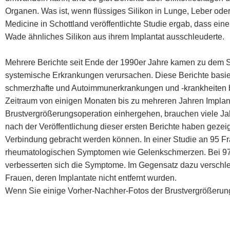
Organen. Was ist, wenn flüssiges Silikon in Lunge, Leber od
Medicine in Schottland veröffentlichte Studie ergab, dass ein
Wade ähnliches Silikon aus ihrem Implantat ausschleuderte.
Mehrere Berichte seit Ende der 1990er Jahre kamen zu dem Sc
systemische Erkrankungen verursachen. Diese Berichte basier
schmerzhafte und Autoimmunerkrankungen und -krankheiten bei
Zeitraum von einigen Monaten bis zu mehreren Jahren Implanta
Brustvergrößerungsoperation einhergehen, brauchen viele Jah
nach der Veröffentlichung dieser ersten Berichte haben gezeig
Verbindung gebracht werden können. In einer Studie an 95 Fra
rheumatologischen Symptomen wie Gelenkschmerzen. Bei 97%
verbesserten sich die Symptome. Im Gegensatz dazu verschl
Frauen, deren Implantate nicht entfernt wurden.
Wenn Sie einige Vorher-Nachher-Fotos der Brustvergrößeru