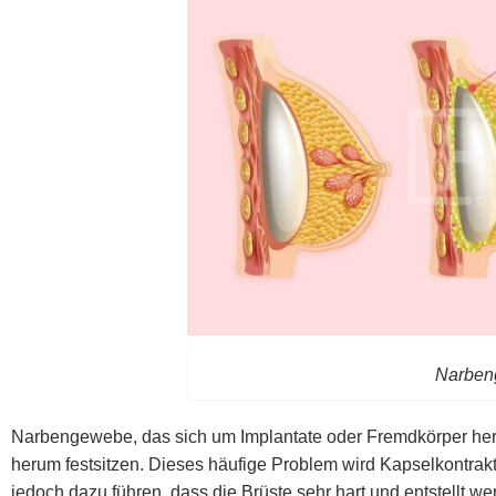
Narben
Narbengewebe, das sich um Implantate oder Fremdkörper heru
herum festsitzen. Dieses häufige Problem wird Kapselkontrak
jedoch dazu führen, dass die Brüste sehr hart und entstellt w