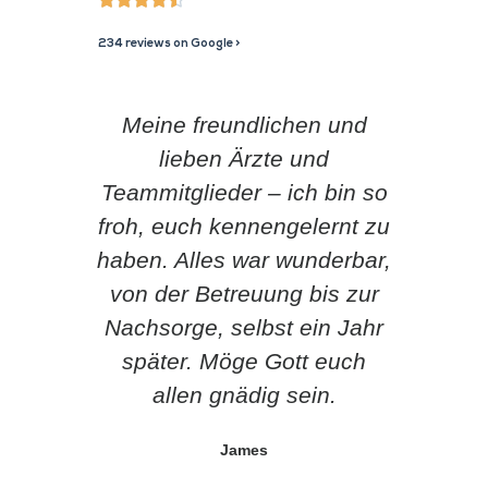
234 reviews on Google >
Meine freundlichen und
Ich
lieben Ärzte und
Empf
Teammitglieder – ich bin so
ken
froh, euch kennengelernt zu
als 
haben. Alles war wunderbar,
von der Betreuung bis zur
herv
Nachsorge, selbst ein Jahr
bes
später. Möge Gott euch
di
allen gnädig sein.
James