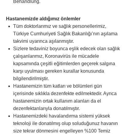
Behandlung.
Hastanemizde aldığımız önlemler
Tüm doktorlarımız ve sağlık personellerimiz,
Türkiye Cumhuriyeti Sağlık Bakanlığı’nın aşılama
takvimi uyarınca aşılanmıştır.
Sizlere tedaviniz boyunca eşlik edecek olan sağlık
çalışanlarımız, Koronavirüs ile mücadele
kapsamında çeşitli eğitimlerden geçerek salgına
karşı uyulması gereken kurallar konusunda
bilgilendirilmiştir.
Hastanemizin tüm katları ve bölümleri gün
içerisinde sıklıkla dezenfekte edilmektedir. Ayrıca
hastanemizin ortak kullanım alanları da el
dezenfektanlarıyla donatılmıştır.
Hastanemizdeki havalandırma sistemi yüksek
teknoloji ile donatılmış olup soluduğunuz havanın
size tekrar dönmesini engelleyen %100 Temiz