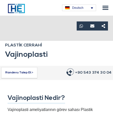
Plastische C
Deutsch
PLASTİK CERRAHİ
Vajinoplasti
+90 543 374 30 04
Randevu Talep Et >
Vajinoplasti Nedir?
Vajinoplasti ameliyatlarının görev sahası Plastik