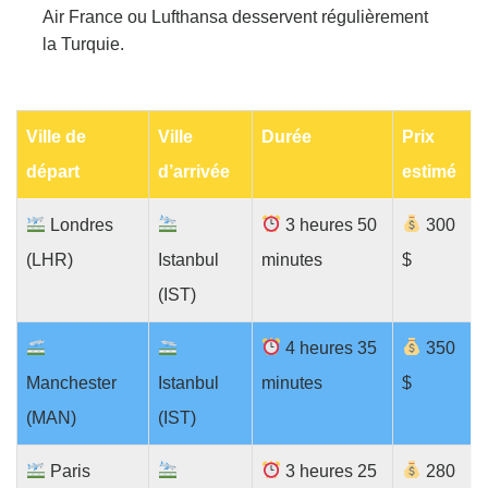
Air France ou Lufthansa desservent régulièrement
la Turquie.
Ville de
Ville
Durée
Prix
départ
d’arrivée
estimé
Londres
3 heures 50
300
(LHR)
Istanbul
minutes
$
(IST)
4 heures 35
350
Manchester
Istanbul
minutes
$
(MAN)
(IST)
Paris
3 heures 25
280