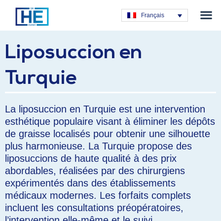
Chirurgie obé
Chirurgie e
Greffe de c
Chirurgie G
Soins den
Français
Liposuccion en
Turquie
La liposuccion en Turquie est une intervention
esthétique populaire visant à éliminer les dépôts
de graisse localisés pour obtenir une silhouette
plus harmonieuse. La Turquie propose des
liposuccions de haute qualité à des prix
abordables, réalisées par des chirurgiens
expérimentés dans des établissements
médicaux modernes. Les forfaits complets
incluent les consultations préopératoires,
l’intervention elle-même et le suivi