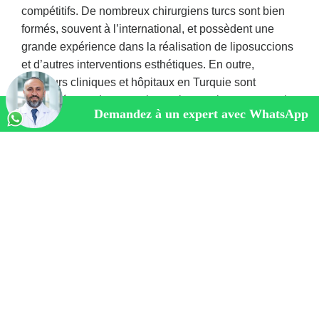
compétitifs. De nombreux chirurgiens turcs sont bien
formés, souvent à l’international, et possèdent une
grande expérience dans la réalisation de liposuccions
et d’autres interventions esthétiques. En outre,
plusieurs cliniques et hôpitaux en Turquie sont
accrédités par des organismes internationaux, ce qui
Demandez à un expert avec WhatsApp
garantit le respect de normes élevées en matière de
sécurité et de qualité des soins.
Foire aux questions sur la liposuccion
L’assurance maladie couvre-t-elle la
liposuccion ?
Non. La liposuccion est considérée comme une chirurgie
esthétique, donc non remboursée.