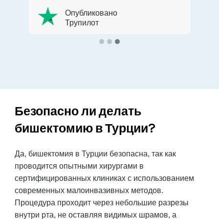
очень дружелюбный, а палата
Опубликовано
была очень удобной и чистой.
Трупилот
Отель и vip-трансфер были
идеальными. Спасибо Letsmedi.
Безопасно ли делать
бишектомию в Турции?
Да, бишектомия в Турции безопасна, так как
проводится опытными хирургами в
сертифицированных клиниках с использованием
современных малоинвазивных методов.
Процедура проходит через небольшие разрезы
внутри рта, не оставляя видимых шрамов, а